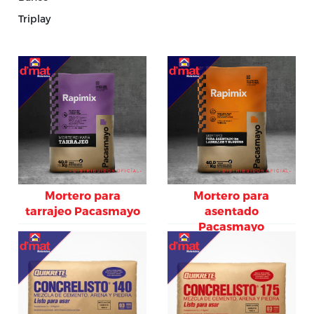
Triplay
Mortero para
Mortero para
tarrajeo Pacasmayo
asentado
Pacasmayo