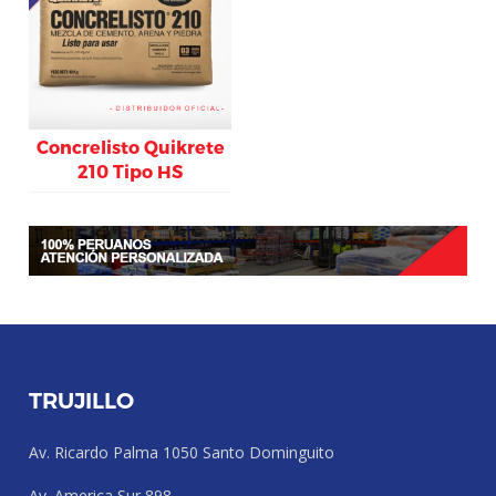
Concrelisto Quikrete
210 Tipo HS
TRUJILLO
Av. Ricardo Palma 1050 Santo Dominguito
Av. America Sur 898